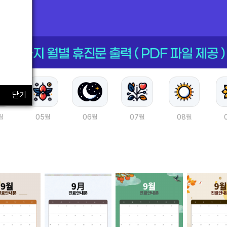
닫기
월
05월
06월
07월
08월