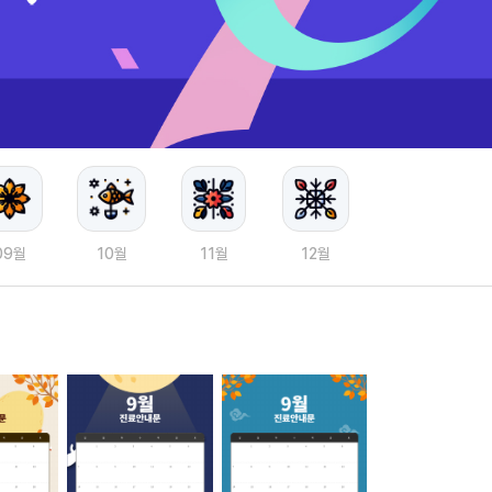
09월
10월
11월
12월